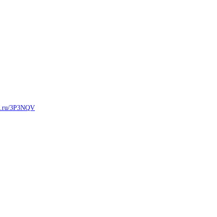
ck.ru/3P3NQV