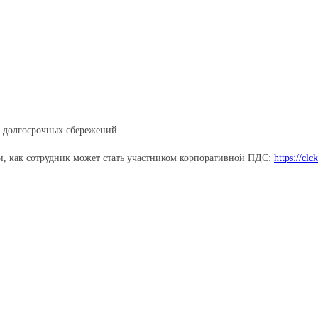
Pinterest
WhatsApp
а долгосрочных сбережений.
и, как сотрудник может стать участником корпоративной ПДС:
https://cl