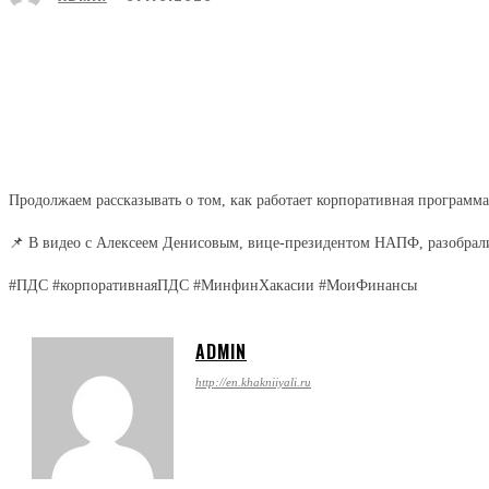
Поделиться
Facebook
Twitter
Продолжаем рассказывать о том, как работает корпоративная программ
📌 В видео с Алексеем Денисовым, вице-президентом НАПФ, разобрал
#ПДС
#корпоративнаяПДС
#МинфинХакасии
#МоиФинансы
ADMIN
http://en.khakniiyali.ru