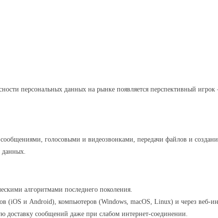
Pinterest
WhatsApp
асности персональных данных на рынке появляется перспективный игро
бщениями, голосовыми и видеозвонками, передачи файлов и создания 
 данных.
ескими алгоритмами последнего поколения.
в (iOS и Android), компьютеров (Windows, macOS, Linux) и через веб‑и
ю доставку сообщений даже при слабом интернет‑соединении.