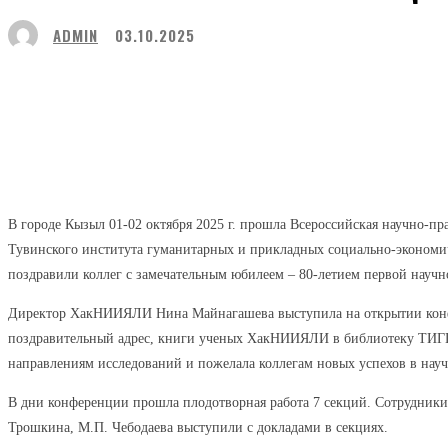
ADMIN
03.10.2025
Поделиться
Facebook
Twitter
В городе Кызыл 01-02 октября 2025 г. прошла Всероссийская научно-п
Тувинского института гуманитарных и прикладных социально-экономи
поздравили коллег с замечательным юбилеем – 80-летием первой н
Директор ХакНИИЯЛИ Нина Майнагашева выступила на открытии конф
поздравительный адрес, книги ученых ХакНИИЯЛИ в библиотеку ТИГПИ
направлениям исследований и пожелала коллегам новых успехов в науч
В дни конференции прошла плодотворная работа 7 секций. Сотрудники
Трошкина, М.П. Чебодаева выступили с докладами в секциях.