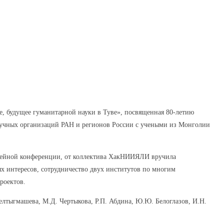
е, будущее гуманитарной науки в Туве», посвященная 80-летию
аучных организаций РАН и регионов России с учеными из Монголии
лейной конференции, от коллектива ХакНИИЯЛИ вручила
 интересов, сотрудничество двух институтов по многим
роектов.
лтыгмашева, М.Д. Чертыкова, Р.П. Абдина, Ю.Ю. Белоглазов, И.Н.