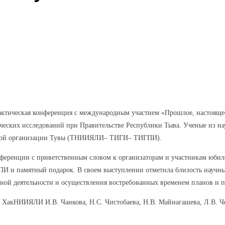
Pinterest
WhatsApp
рактическая конференция с международным участием «Прошлое, настояще
ческих исследований при Правительстве Республики Тыва. Ученые из н
аучной организации Тувы (ТНИИЯЛИ– ТИГИ– ТИГПИ).
еренции с приветственным словом к организаторам и участникам юби
 и памятный подарок. В своем выступлении отметила близость научных
ной деятельности и осуществления востребованных временем планов и п
 ХакНИИЯЛИ И.В. Чанкова, Н.С. Чистобаева, Н.В. Майнагашева, Л.В. Че