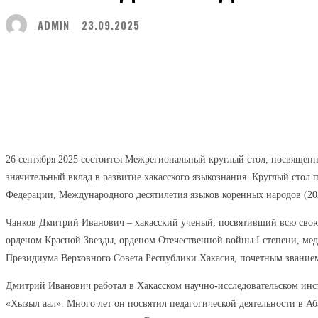
ADMIN
23.09.2025
Поделиться
Facebook
Twitter
26 сентября 2025 состоится Межрегиональный круглый стол, посвящен
значительный вклад в развитие хакасского языкознания. Круглый стол
Федерации, Международного десятилетия языков коренных народов (20
Чанков Дмитрий Иванович – хакасский ученый, посвятивший всю свою
орденом Красной Звезды, орденом Отечественной войны I степени, мед
Президиума Верховного Совета Республики Хакасия, почетным званием
Дмитрий Иванович работал в Хакасском научно-исследовательском инст
«Хызыл аал». Много лет он посвятил педагогической деятельности в А