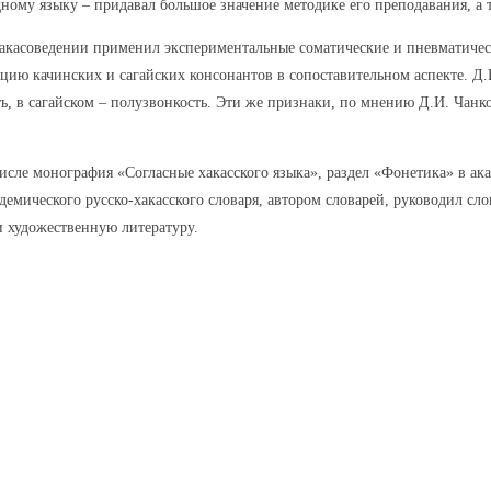
дному языку – придавал большое значение методике его преподавания, а 
хакасоведении применил экспериментальные соматические и пневматичес
ю качинских и сагайских консонантов в сопоставительном аспекте. Д.И
ь, в сагайском – полузвонкость. Эти же признаки, по мнению Д.И. Чанк
исле монография «Согласные хакасского языка», раздел «Фонетика» в ак
демического русско-хакасского словаря, автором словарей, руководил c
и художественную литературу.