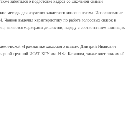
также заботился о подготовке кадров со школьной скамьи
кие методы для изучения хакасского консонантизма. Использование
. Чанков выделил характеристику по работе голосовых связок в
ова, являются маркерами диалектов, наряду с соответствием шипящих
адемической «Грамматике хакасского языка». Дмитрий Иванович
ловарной группой ИСАТ ХГУ им. Н.Ф. Катанова, также внес значимый