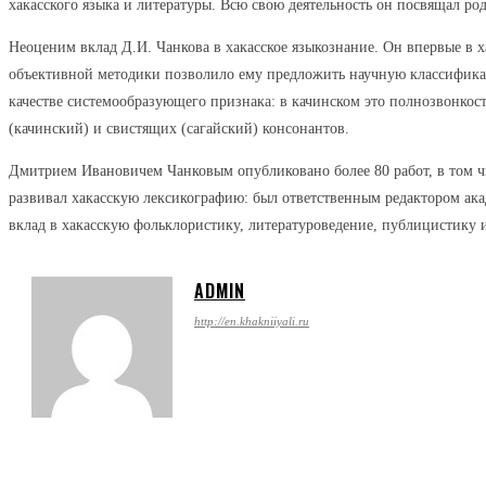
хакасского языка и литературы. Всю свою деятельность он посвящал ро
Неоценим вклад Д.И. Чанкова в хакасское языкознание. Он впервые в 
объективной методики позволило ему предложить научную классификаци
качестве системообразующего признака: в качинском это полнозвонкост
(качинский) и свистящих (сагайский) консонантов.
Дмитрием Ивановичем Чанковым опубликовано более 80 работ, в том ч
развивал хакасскую лексикографию: был ответственным редактором ака
вклад в хакасскую фольклористику, литературоведение, публицистику 
ADMIN
http://en.khakniiyali.ru