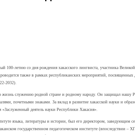
Pinterest
WhatsApp
ный 100-летию со дня рождения хакасского лингвиста, участника Велик
 проводится также в рамках республиканских мероприятий, посвященных 
22-2032).
 жизнь служению родной стране и родному народу. Он защищал нашу Ро
алями, почетными знаками. За вклад в развитие хакасской науки и обра
 «Заслуженный деятель науки Республики Хакасия».
итуте языка, литературы и истории, был его директором, заведующим се
баканском государственном педагогическом институте (впоследствии – Х