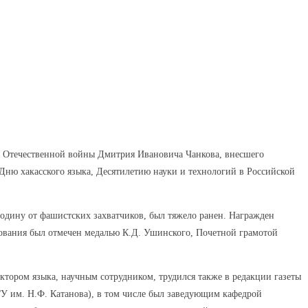
ой Отечественной войны Дмитрия Ивановича Чанкова, внесшего
Дню хакасского языка, Десятилетию науки и технологий в Российской
дину от фашистских захватчиков, был тяжело ранен. Награжден
зования был отмечен медалью К.Д. Ушинского, Почетной грамотой
ктором языка, научным сотрудником, трудился также в редакции газеты
ГУ им. Н.Ф. Катанова), в том числе был заведующим кафедрой