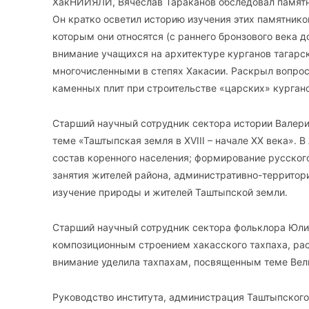
ХакНИИЯЛИ, Вячеслав Тараканов обследовал памятни
Он кратко осветил историю изучения этих памятнико
которым они относятся (с раннего бронзового века 
внимание учащихся на архитектуре курганов тагарс
многочисленными в степях Хакасии. Раскрыл вопрос
каменных плит при строительстве «царских» кургано
Старший научный сотрудник сектора истории Валери
теме «Таштыпская земля в XVIII – начале XX века».
состав коренного населения; формирование русского 
занятия жителей района, административно-территор
изучение природы и жителей Таштыпской земли.
Старший научный сотрудник сектора фольклора Юли
композиционным строением хакасского тахпаха, рас
внимание уделила тахпахам, посвященным теме Вел
Руководство института, администрация Таштыпског