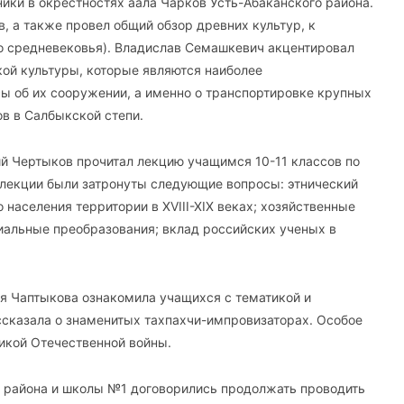
ки в окрестностях аала Чарков Усть-Абаканского района.
в, а также провел общий обзор древних культур, к
до средневековья). Владислав Семашкевич акцентировал
кой культуры, которые являются наиболее
ы об их сооружении, а именно о транспортировке крупных
в в Салбыкской степи.
й Чертыков прочитал лекцию учащимся 10-11 классов по
 В лекции были затронуты следующие вопросы: этнический
населения территории в XVIII-XIX веках; хозяйственные
иальные преобразования; вклад российских ученых в
я Чаптыкова ознакомила учащихся с тематикой и
сказала о знаменитых тахпахчи-импровизаторах. Особое
икой Отечественной войны.
о района и школы №1 договорились продолжать проводить