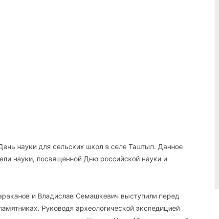
r
Pinterest
WhatsApp
День науки для сельских школ в селе Таштып. Данное
ели науки, посвященной Дню российской науки и
Тараканов и Владислав Семашкевич выступили перед
памятниках. Руководя археологической экспедицией