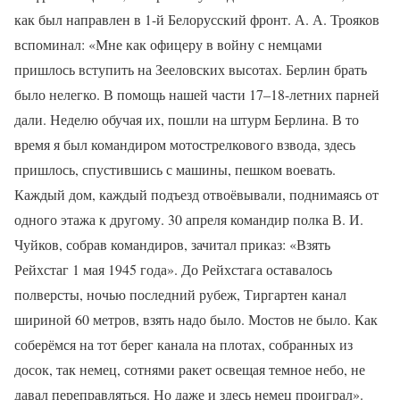
как был направлен в 1-й Белорусский фронт. А. А. Трояков
вспоминал: «Мне как офицеру в войну с немцами
пришлось вступить на Зееловских высотах. Берлин брать
было нелегко. В помощь нашей части 17–18-летних парней
дали. Неделю обучая их, пошли на штурм Берлина. В то
время я был командиром мотострелкового взвода, здесь
пришлось, спустившись с машины, пешком воевать.
Каждый дом, каждый подъезд отвоёвывали, поднимаясь от
одного этажа к другому. 30 апреля командир полка В. И.
Чуйков, собрав командиров, зачитал приказ: «Взять
Рейхстаг 1 мая 1945 года». До Рейхстага оставалось
полверсты, ночью последний рубеж, Тиргартен канал
шириной 60 метров, взять надо было. Мостов не было. Как
соберёмся на тот берег канала на плотах, собранных из
досок, так немец, сотнями ракет освещая темное небо, не
давал переправляться. Но даже и здесь немец проиграл».