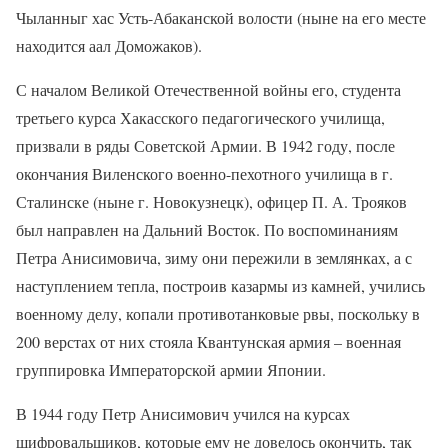
Чыланныг хас Усть-Абаканской волости (ныне на его месте
находится аал Доможаков).
С началом Великой Отечественной войны его, студента
третьего курса Хакасского педагогического училища,
призвали в ряды Советской Армии. В 1942 году, после
окончания Виленского военно-пехотного училища в г.
Сталинске (ныне г. Новокузнецк), офицер П. А. Трояков
был направлен на Дальний Восток. По воспоминаниям
Петра Анисимовича, зиму они пережили в землянках, а с
наступлением тепла, построив казармы из камней, учились
военному делу, копали противотанковые рвы, поскольку в
200 верстах от них стояла Квантунская армия – военная
группировка Императорской армии Японии.
В 1944 году Петр Анисимович учился на курсах
шифровальщиков, которые ему не довелось окончить, так