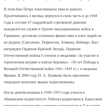
В этом бою Петра Анисимовича тяжело ранило.
Пролечившись 4 месяца, вернулся в свою часть и до 1948
года в составе 47 гвардейской стрелковой дивизии
находился на службе в Группе оккупационных войск в
Германии, доставлял угнанных фашистами в плен людей на
их родину (Саксонию, Тюрингию, Хемниц, Веймар). Был
награжден Орденом Красной Звезды, Орденом
Отечественной войны I степени и медалями «За участие в
героическом штурме и взятии Берлина», «50 лет Победы в
Великой Отечественной войне 1941–1945 гг.» и медалью
Жукова. В 2000 году П. А. Троякову было присвоено
очередное воинское звание подполковника.
После демобилизации в 1949–1953 годы учился в
Абаканском пединституте. Работал редактором в Хакасском
книжном издательстве, научным сотрудником в Хакасском